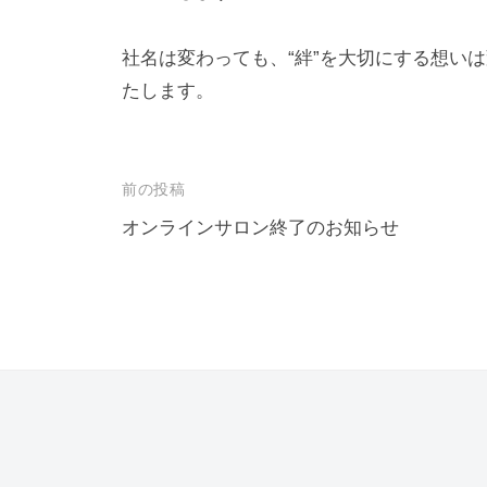
i
s
v
社名は変わっても、“絆”を大切にする想い
C
e
たします。
r
e
a
投
前の投稿
t
稿
オンラインサロン終了のお知らせ
i
ナ
v
ビ
e
ゲ
ー
シ
ョ
ン