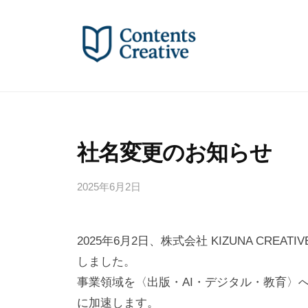
コ
式
ン
会
テ
社
ン
C
株
ツ
o
式
へ
n
会
t
ス
社
社名変更のお知らせ
e
キ
C
n
ッ
2025年6月2日
b
o
t
プ
y
s
n
a
C
t
2025年6月2日、株式会社 KIZUNA CREATIV
d
r
e
m
しました。
e
i
n
事業領域を〈出版・AI・デジタル・教育〉
a
n
に加速します。
t
t