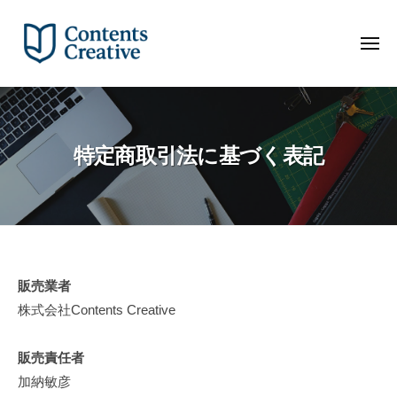
株
コ
式
ン
会
メ
テ
ニ
社
ュ
ー
ン
株
C
o
ツ
式
n
へ
会
t
特定商取引法に基づく表記
ス
社
e
キ
C
n
ッ
o
t
プ
n
s
C
t
r
e
特
販売業者
e
n
株式会社Contents Creative
定
a
t
t
商
s
販売責任者
i
取
C
加納敏彦
v