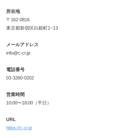
e
r
引
所在地
e
法
〒162-0816
a
に
東京都新宿区白銀町1−13
t
i
基
メールアドレス
v
づ
info@c-cr.jp
e
く
電話番号
表
03-3260-0202
記
営業時間
2025
10:00〜18:00（平日）
年
5
月
URL
31
https://c-cr.jp
日